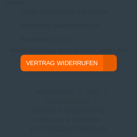
Service
Große Auswahl aus Top-Marken
zertifizierte Qualitätswerkstatt
Probefahrt vor Ort
Meine Bestellung im Onlineshop widerrufen
VERTRAG WIDERRUFEN
IMPRESSUM
|
AGB
|
DATENSCHUTZ
|
WIDERRUFSBELEHRUNG
|
ZAHLUNG & VERSAND
|
ENTSORGUNGSHINWEISE