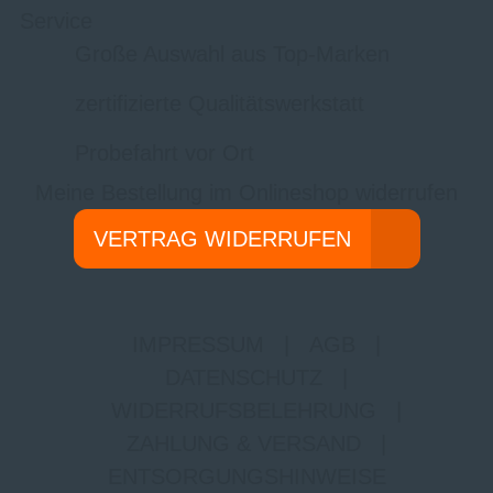
Service
Große Auswahl aus Top-Marken
zertifizierte Qualitätswerkstatt
Probefahrt vor Ort
Meine Bestellung im Onlineshop widerrufen
VERTRAG WIDERRUFEN
IMPRESSUM
|
AGB
|
DATENSCHUTZ
|
WIDERRUFSBELEHRUNG
|
ZAHLUNG & VERSAND
|
ENTSORGUNGSHINWEISE