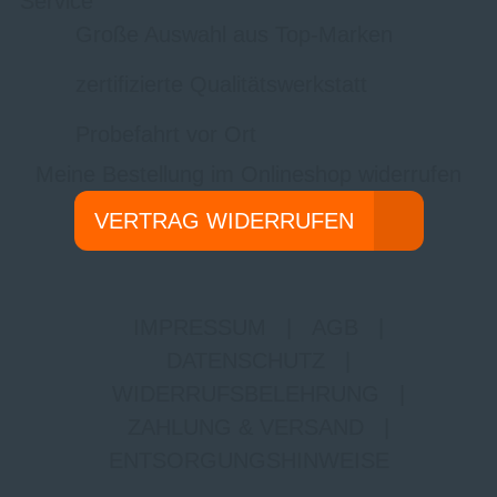
Service
Große Auswahl aus Top-Marken
zertifizierte Qualitätswerkstatt
Probefahrt vor Ort
Meine Bestellung im Onlineshop widerrufen
VERTRAG WIDERRUFEN
IMPRESSUM
|
AGB
|
DATENSCHUTZ
|
WIDERRUFSBELEHRUNG
|
ZAHLUNG & VERSAND
|
ENTSORGUNGSHINWEISE