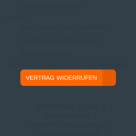
Premium-Lieferservice
Service
Große Auswahl aus Top-Marken
zertifizierte Qualitätswerkstatt
Probefahrt vor Ort
Meine Bestellung im Onlineshop widerrufen
VERTRAG WIDERRUFEN
IMPRESSUM
|
AGB
|
DATENSCHUTZ
|
WIDERRUFSBELEHRUNG
|
ZAHLUNG & VERSAND
|