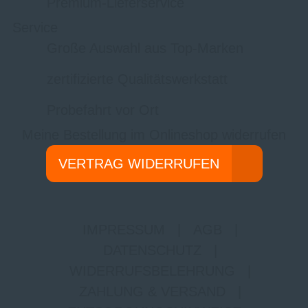
Premium-Lieferservice
Service
Große Auswahl aus Top-Marken
zertifizierte Qualitätswerkstatt
Probefahrt vor Ort
Meine Bestellung im Onlineshop widerrufen
VERTRAG WIDERRUFEN
IMPRESSUM
|
AGB
|
DATENSCHUTZ
|
WIDERRUFSBELEHRUNG
|
ZAHLUNG & VERSAND
|