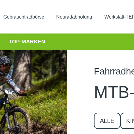
Gebrauchtradbörse
Neuradabholung
Werkstatt-T
TOP-MARKEN
Fahrradh
MTB
ALLE
KI