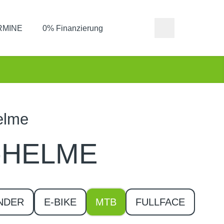
ERMINE
0% Finanzierung
elme
-HELME
NDER
E-BIKE
MTB
FULLFACE