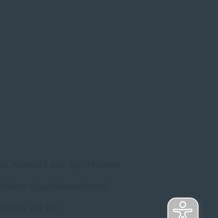
ße Auswahl aus Top-Marken
ifizierte Qualitätswerkstatt
efahrt vor Ort