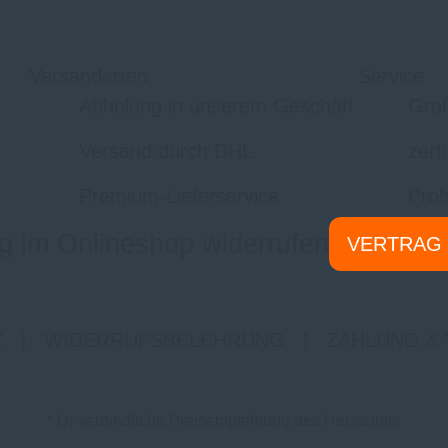
Versandarten
Service
Abholung in unserem Geschäft
Gro
Versand durch DHL
zert
Premium-Lieferservice
Prob
g im Onlineshop widerrufen
VERTRAG
Z
|
WIDERRUFSBELEHRUNG
|
ZAHLUNG &
* Unverbindliche Preisempfehlung des Herstellers