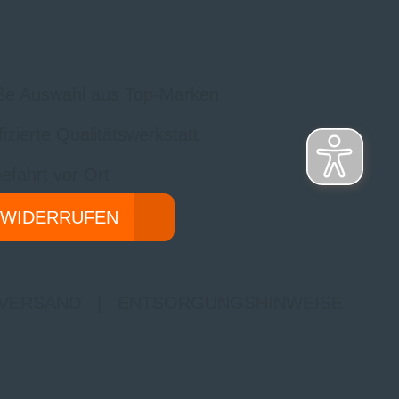
ße Auswahl aus Top-Marken
ifizierte Qualitätswerkstatt
efahrt vor Ort
 WIDERRUFEN
 VERSAND
|
ENTSORGUNGSHINWEISE