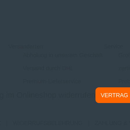
Versandarten
Service
Abholung in unserem Geschäft
Gro
Versand durch DHL
zert
Premium-Lieferservice
Prob
g im Onlineshop widerrufen
VERTRAG
Z
|
WIDERRUFSBELEHRUNG
|
ZAHLUNG &