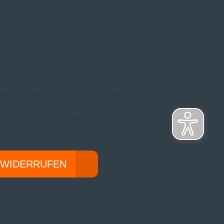
ße Auswahl aus Top-Marken
ifizierte Qualitätswerkstatt
efahrt vor Ort
 WIDERRUFEN
 VERSAND
|
ENTSORGUNGSHINWEISE