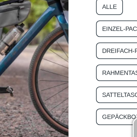
ALLE
EINZEL-PA
DREIFACH-
RAHMENTA
SATTELTAS
GEPÄCKBO