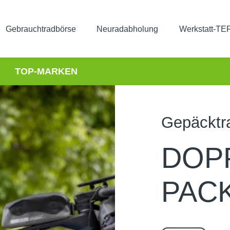
Gebrauchtradbörse
Neuradabholung
Werkstatt-T
TOP-MARKEN
Gepäcktr
DOP
PAC