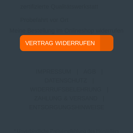
zertifizierte Qualitätswerkstatt
Probefahrt vor Ort
Meine Bestellung im Onlineshop widerrufen
VERTRAG WIDERRUFEN
IMPRESSUM
|
AGB
|
DATENSCHUTZ
|
WIDERRUFSBELEHRUNG
|
ZAHLUNG & VERSAND
|
ENTSORGUNGSHINWEISE
* Unverbindliche Preisempfehlung des Herstellers