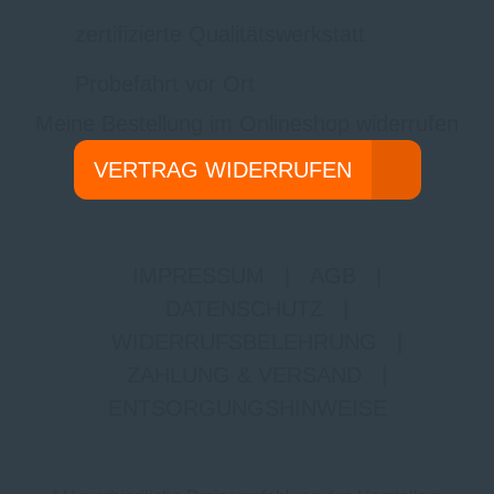
zertifizierte Qualitätswerkstatt
Probefahrt vor Ort
Meine Bestellung im Onlineshop widerrufen
VERTRAG WIDERRUFEN
IMPRESSUM
|
AGB
|
DATENSCHUTZ
|
WIDERRUFSBELEHRUNG
|
ZAHLUNG & VERSAND
|
ENTSORGUNGSHINWEISE