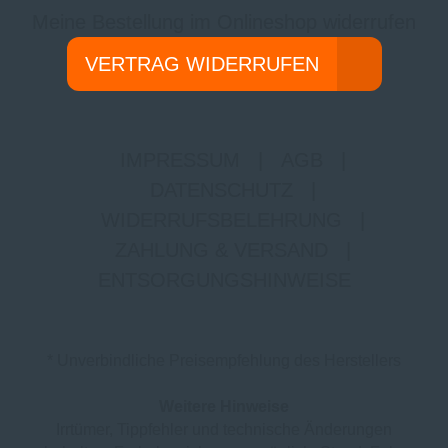
Meine Bestellung im Onlineshop widerrufen
VERTRAG WIDERRUFEN
IMPRESSUM
|
AGB
|
DATENSCHUTZ
|
WIDERRUFSBELEHRUNG
|
ZAHLUNG & VERSAND
|
ENTSORGUNGSHINWEISE
* Unverbindliche Preisempfehlung des Herstellers
Weitere Hinweise
Irrtümer, Tippfehler und technische Änderungen