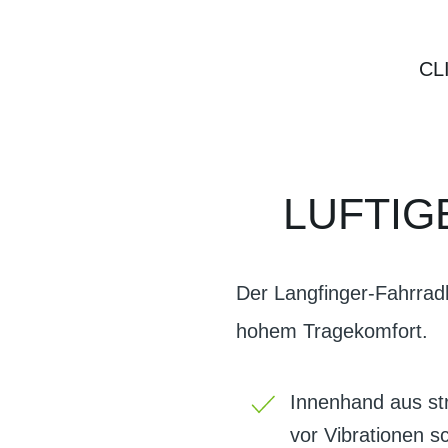
CL
LUFTI
Der Langfinger-Fahrradh
hohem Tragekomfort.
Innenhand aus str
vor Vibrationen s