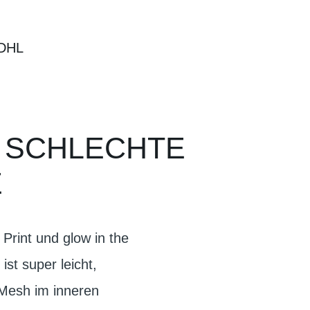
DHL
R SCHLECHTE
E
 Print und glow in the
st super leicht,
 Mesh im inneren