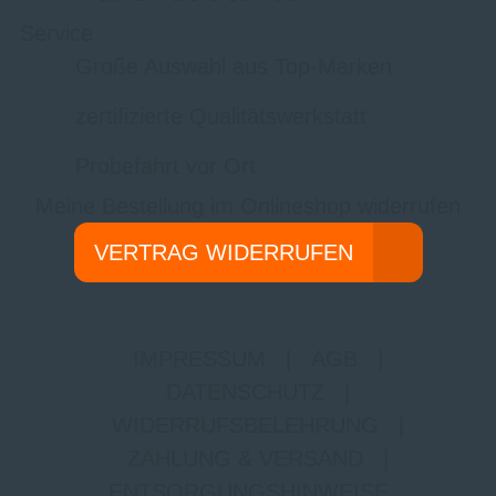
Service
Große Auswahl aus Top-Marken
zertifizierte Qualitätswerkstatt
Probefahrt vor Ort
Meine Bestellung im Onlineshop widerrufen
VERTRAG WIDERRUFEN
IMPRESSUM
|
AGB
|
DATENSCHUTZ
|
WIDERRUFSBELEHRUNG
|
ZAHLUNG & VERSAND
|
ENTSORGUNGSHINWEISE