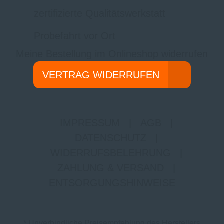
zertifizierte Qualitätswerkstatt
Probefahrt vor Ort
Meine Bestellung im Onlineshop widerrufen
VERTRAG WIDERRUFEN
IMPRESSUM
|
AGB
|
DATENSCHUTZ
|
WIDERRUFSBELEHRUNG
|
ZAHLUNG & VERSAND
|
ENTSORGUNGSHINWEISE
* Unverbindliche Preisempfehlung des Herstellers