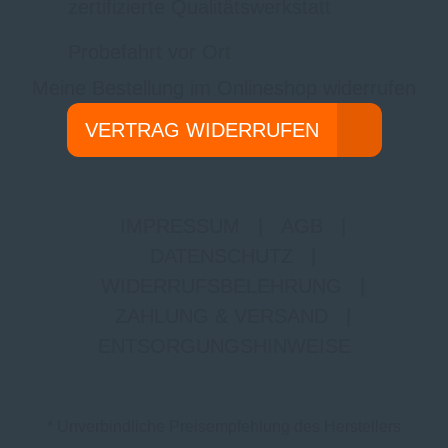
zertifizierte Qualitätswerkstatt
Probefahrt vor Ort
Meine Bestellung im Onlineshop widerrufen
VERTRAG WIDERRUFEN
IMPRESSUM
|
AGB
|
DATENSCHUTZ
|
WIDERRUFSBELEHRUNG
|
ZAHLUNG & VERSAND
|
ENTSORGUNGSHINWEISE
* Unverbindliche Preisempfehlung des Herstellers