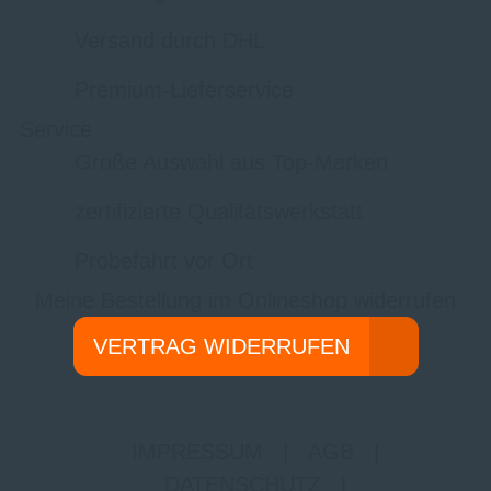
Versand durch DHL
Premium-Lieferservice
Service
Große Auswahl aus Top-Marken
zertifizierte Qualitätswerkstatt
Probefahrt vor Ort
Meine Bestellung im Onlineshop widerrufen
VERTRAG WIDERRUFEN
IMPRESSUM
|
AGB
|
DATENSCHUTZ
|