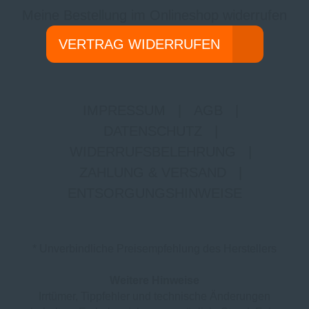
Meine Bestellung im Onlineshop widerrufen
VERTRAG WIDERRUFEN
IMPRESSUM
|
AGB
|
DATENSCHUTZ
|
WIDERRUFSBELEHRUNG
|
ZAHLUNG & VERSAND
|
ENTSORGUNGSHINWEISE
* Unverbindliche Preisempfehlung des Herstellers
Weitere Hinweise
Irrtümer, Tippfehler und technische Änderungen