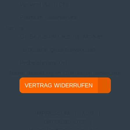
Versand durch DHL
Premium-Lieferservice
Service
Große Auswahl aus Top-Marken
zertifizierte Qualitätswerkstatt
Probefahrt vor Ort
Meine Bestellung im Onlineshop widerrufen
VERTRAG WIDERRUFEN
IMPRESSUM
|
AGB
|
DATENSCHUTZ
|