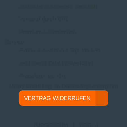
Abholung in unserem Geschäft
Versand durch DHL
Premium-Lieferservice
Service
Große Auswahl aus Top-Marken
zertifizierte Qualitätswerkstatt
Probefahrt vor Ort
Meine Bestellung im Onlineshop widerrufen
VERTRAG WIDERRUFEN
IMPRESSUM
|
AGB
|