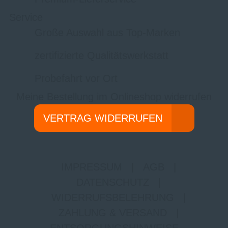
Service
Große Auswahl aus Top-Marken
zertifizierte Qualitätswerkstatt
Probefahrt vor Ort
Meine Bestellung im Onlineshop widerrufen
VERTRAG WIDERRUFEN
IMPRESSUM
|
AGB
|
DATENSCHUTZ
|
WIDERRUFSBELEHRUNG
|
ZAHLUNG & VERSAND
|