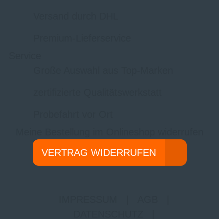
Versand durch DHL
Premium-Lieferservice
Service
Große Auswahl aus Top-Marken
zertifizierte Qualitätswerkstatt
Probefahrt vor Ort
Meine Bestellung im Onlineshop widerrufen
VERTRAG WIDERRUFEN
IMPRESSUM
|
AGB
|
DATENSCHUTZ
|