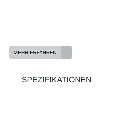
Konditionen vermitteln.
In drei Schritten zum neuen Bike:
Lieblings-Bike aussuchen
Vertrag abschließen
Abholen und Spaß haben
MEHR ERFAHREN
SPEZIFIKATIONEN