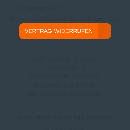
Probefahrt vor Ort
Meine Bestellung im Onlineshop widerrufen
VERTRAG WIDERRUFEN
IMPRESSUM
|
AGB
|
DATENSCHUTZ
|
WIDERRUFSBELEHRUNG
|
ZAHLUNG & VERSAND
|
ENTSORGUNGSHINWEISE
* Unverbindliche Preisempfehlung des Herstellers