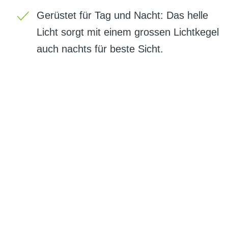
Gerüstet für Tag und Nacht: Das helle
Licht sorgt mit einem grossen Lichtkegel
auch nachts für beste Sicht.
BIKE-LEASING
EINFACH UND PREISGÜNSTIG ZUM
NEUEN DIENSTRAD
Wir beraten Sie gerne welches Bike zu
Ihren und Ihren Anforderungen passt -
und können Ihnen attraktive Leasing-