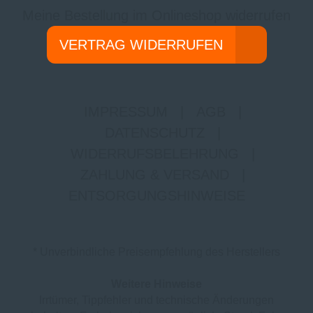
Meine Bestellung im Onlineshop widerrufen
VERTRAG WIDERRUFEN
IMPRESSUM
|
AGB
|
DATENSCHUTZ
|
WIDERRUFSBELEHRUNG
|
ZAHLUNG & VERSAND
|
ENTSORGUNGSHINWEISE
* Unverbindliche Preisempfehlung des Herstellers
Weitere Hinweise
Irrtümer, Tippfehler und technische Änderungen