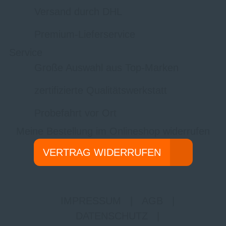
Versand durch DHL
Premium-Lieferservice
Service
Große Auswahl aus Top-Marken
zertifizierte Qualitätswerkstatt
Probefahrt vor Ort
Meine Bestellung im Onlineshop widerrufen
VERTRAG WIDERRUFEN
IMPRESSUM
|
AGB
|
DATENSCHUTZ
|