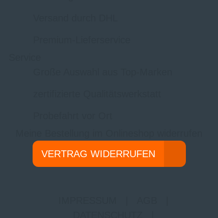
Versand durch DHL
Premium-Lieferservice
Service
Große Auswahl aus Top-Marken
zertifizierte Qualitätswerkstatt
Probefahrt vor Ort
Meine Bestellung im Onlineshop widerrufen
VERTRAG WIDERRUFEN
IMPRESSUM
|
AGB
|
DATENSCHUTZ
|