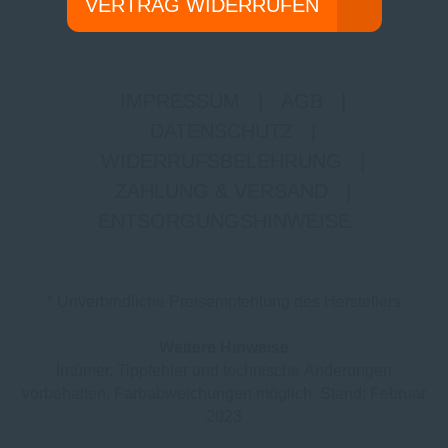
VERTRAG WIDERRUFEN
IMPRESSUM
|
AGB
|
DATENSCHUTZ
|
WIDERRUFSBELEHRUNG
|
ZAHLUNG & VERSAND
|
ENTSORGUNGSHINWEISE
* Unverbindliche Preisempfehlung des Herstellers
Weitere Hinweise
Irrtümer, Tippfehler und technische Änderungen
vorbehalten. Farbabweichungen möglich. Stand: Februar
2023