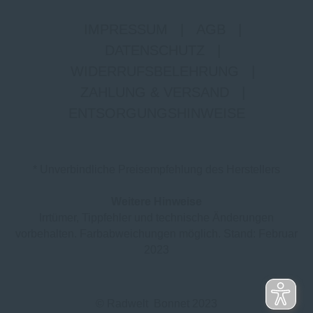
IMPRESSUM
|
AGB
|
DATENSCHUTZ
|
WIDERRUFSBELEHRUNG
|
ZAHLUNG & VERSAND
|
ENTSORGUNGSHINWEISE
* Unverbindliche Preisempfehlung des Herstellers
Weitere Hinweise
Irrtümer, Tippfehler und technische Änderungen
vorbehalten. Farbabweichungen möglich. Stand: Februar
2023
© Radwelt Bonnet 2023