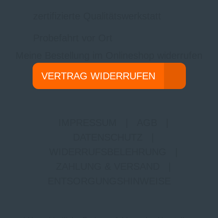
zertifizierte Qualitätswerkstatt
Probefahrt vor Ort
Meine Bestellung im Onlineshop widerrufen
VERTRAG WIDERRUFEN
IMPRESSUM
|
AGB
|
DATENSCHUTZ
|
WIDERRUFSBELEHRUNG
|
ZAHLUNG & VERSAND
|
ENTSORGUNGSHINWEISE