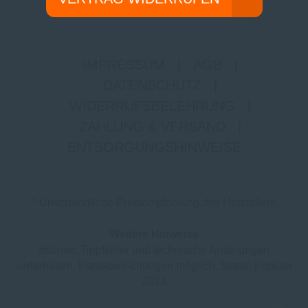
IMPRESSUM
|
AGB
|
DATENSCHUTZ
|
WIDERRUFSBELEHRUNG
|
ZAHLUNG & VERSAND
|
ENTSORGUNGSHINWEISE
* Unverbindliche Preisempfehlung des Herstellers
Weitere Hinweise
Irrtümer, Tippfehler und technische Änderungen
vorbehalten. Farbabweichungen möglich. Stand: Februar
2023