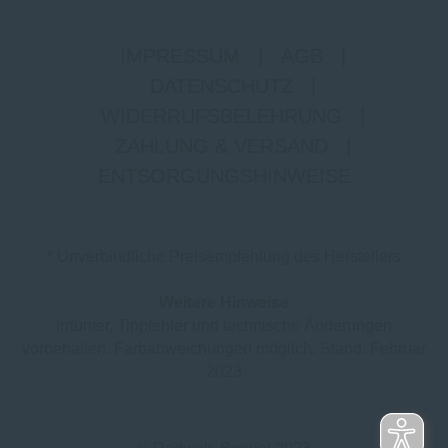
IMPRESSUM
|
AGB
|
DATENSCHUTZ
|
WIDERRUFSBELEHRUNG
|
ZAHLUNG & VERSAND
|
ENTSORGUNGSHINWEISE
* Unverbindliche Preisempfehlung des Herstellers
Weitere Hinweise
Irrtümer, Tippfehler und technische Änderungen
vorbehalten. Farbabweichungen möglich. Stand: Februar
2023