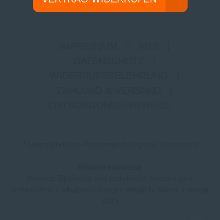
IMPRESSUM
|
AGB
|
DATENSCHUTZ
|
WIDERRUFSBELEHRUNG
|
ZAHLUNG & VERSAND
|
ENTSORGUNGSHINWEISE
* Unverbindliche Preisempfehlung des Herstellers
Weitere Hinweise
Irrtümer, Tippfehler und technische Änderungen
vorbehalten. Farbabweichungen möglich. Stand: Februar
2023