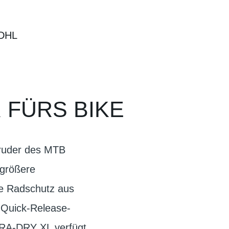
DHL
FÜRS BIKE
Bruder des MTB
 größere
ke Radschutz aus
 Quick-Release-
-TRA-DRY XL verfügt