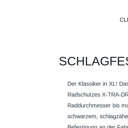
CL
SCHLAGFE
Der Klassiker in XL! D
Radschutzes X-TRA-DRY.
Raddurchmesser bis max
schwarzem, schlagzähem
Befestigung an der Fah