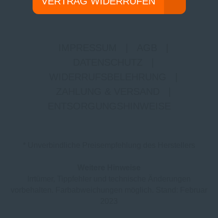
VERTRAG WIDERRUFEN
IMPRESSUM
|
AGB
|
DATENSCHUTZ
|
WIDERRUFSBELEHRUNG
|
ZAHLUNG & VERSAND
|
ENTSORGUNGSHINWEISE
* Unverbindliche Preisempfehlung des Herstellers
Weitere Hinweise
Irrtümer, Tippfehler und technische Änderungen
vorbehalten. Farbabweichungen möglich. Stand: Februar
2023