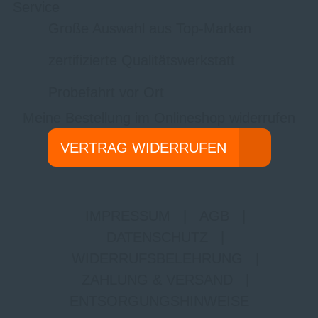
Service
Große Auswahl aus Top-Marken
zertifizierte Qualitätswerkstatt
Probefahrt vor Ort
Meine Bestellung im Onlineshop widerrufen
VERTRAG WIDERRUFEN
IMPRESSUM
|
AGB
|
DATENSCHUTZ
|
WIDERRUFSBELEHRUNG
|
ZAHLUNG & VERSAND
|
ENTSORGUNGSHINWEISE