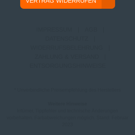
VERTRAG WIDERRUFEN
IMPRESSUM
|
AGB
|
DATENSCHUTZ
|
WIDERRUFSBELEHRUNG
|
ZAHLUNG & VERSAND
|
ENTSORGUNGSHINWEISE
* Unverbindliche Preisempfehlung des Herstellers
Weitere Hinweise
Irrtümer, Tippfehler und technische Änderungen
vorbehalten. Farbabweichungen möglich. Stand: Februar
2023