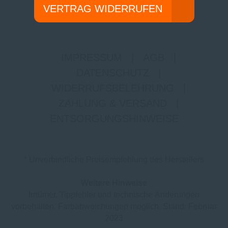
VERTRAG WIDERRUFEN
IMPRESSUM
|
AGB
|
DATENSCHUTZ
|
WIDERRUFSBELEHRUNG
|
ZAHLUNG & VERSAND
|
ENTSORGUNGSHINWEISE
* Unverbindliche Preisempfehlung des Herstellers
Weitere Hinweise
Irrtümer, Tippfehler und technische Änderungen
vorbehalten. Farbabweichungen möglich. Stand: Februar
2023