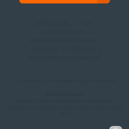
IMPRESSUM
|
AGB
|
DATENSCHUTZ
|
WIDERRUFSBELEHRUNG
|
ZAHLUNG & VERSAND
|
ENTSORGUNGSHINWEISE
* Unverbindliche Preisempfehlung des Herstellers
Weitere Hinweise
Irrtümer, Tippfehler und technische Änderungen
vorbehalten. Farbabweichungen möglich. Stand: Februar
2023