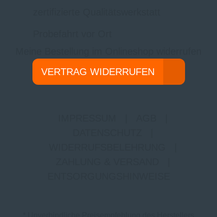
zertifizierte Qualitätswerkstatt
Probefahrt vor Ort
Meine Bestellung im Onlineshop widerrufen
VERTRAG WIDERRUFEN
IMPRESSUM
|
AGB
|
DATENSCHUTZ
|
WIDERRUFSBELEHRUNG
|
ZAHLUNG & VERSAND
|
ENTSORGUNGSHINWEISE
* Unverbindliche Preisempfehlung des Herstellers