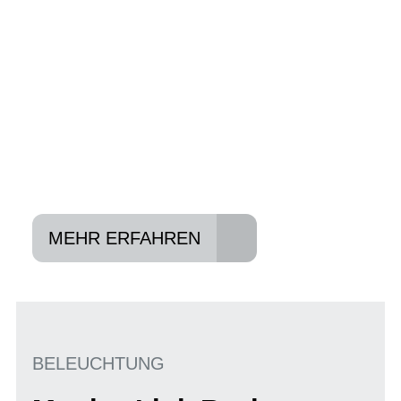
und können Ihnen attraktive Leasing-
Konditionen vermitteln.
In drei Schritten zum neuen Bike:
Lieblings-Bike aussuchen
Vertrag abschließen
Abholen und Spaß haben
MEHR ERFAHREN
BELEUCHTUNG