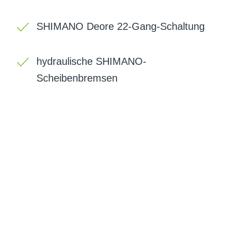
SHIMANO Deore 22-Gang-Schaltung
hydraulische SHIMANO-
Scheibenbremsen
BIKE-LEASING
EINFACH UND PREISGÜNSTIG ZUM
NEUEN DIENSTRAD
Wir beraten Sie gerne welches Bike zu
Ihren und Ihren Anforderungen passt -