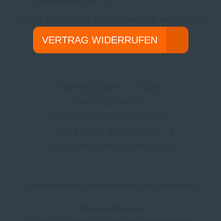
Probefahrt vor Ort
Meine Bestellung im Onlineshop widerrufen
VERTRAG WIDERRUFEN
IMPRESSUM
|
AGB
|
DATENSCHUTZ
|
WIDERRUFSBELEHRUNG
|
ZAHLUNG & VERSAND
|
ENTSORGUNGSHINWEISE
* Unverbindliche Preisempfehlung des Herstellers
Weitere Hinweise
Irrtümer, Tippfehler und technische Änderungen