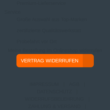
Premium-Lieferservice
Service
Große Auswahl aus Top-Marken
zertifizierte Qualitätswerkstatt
Probefahrt vor Ort
Meine Bestellung im Onlineshop widerrufen
VERTRAG WIDERRUFEN
IMPRESSUM
|
AGB
|
DATENSCHUTZ
|
WIDERRUFSBELEHRUNG
|
ZAHLUNG & VERSAND
|