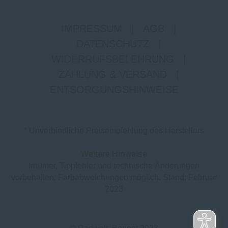
IMPRESSUM
|
AGB
|
DATENSCHUTZ
|
WIDERRUFSBELEHRUNG
|
ZAHLUNG & VERSAND
|
ENTSORGUNGSHINWEISE
* Unverbindliche Preisempfehlung des Herstellers
Weitere Hinweise
Irrtümer, Tippfehler und technische Änderungen
vorbehalten. Farbabweichungen möglich. Stand: Februar
2023